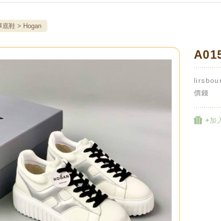
厚底鞋
Hogan
A01
lirs
價錢
+加