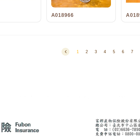
A018966
A018
1
2
3
4
5
6
7