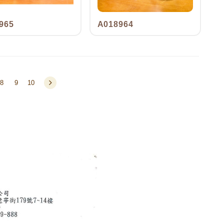
965
A018964
8
9
10