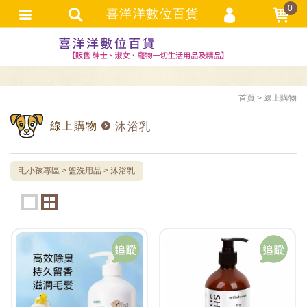
0
喜洋洋數位百貨
選購者登入
選購者註冊
忘記密碼
首頁
線上購物
訂單查詢
線上購物
沐浴乳
追蹤清單
TRACK LISTING
毛小孩專區
盥洗用品
沐浴乳