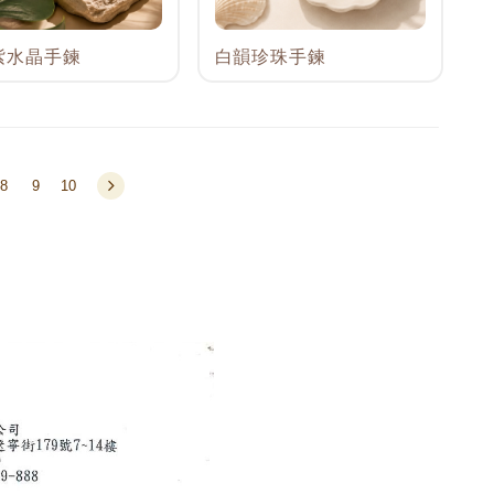
紫水晶手鍊
白韻珍珠手鍊
8
9
10