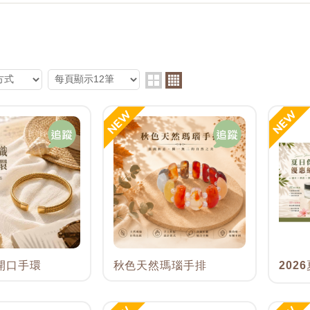
s
開口手環
秋色天然瑪瑙手排
202
限量