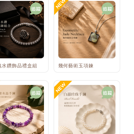
瑰水鑽飾品禮盒組
幾何藝術玉項鍊