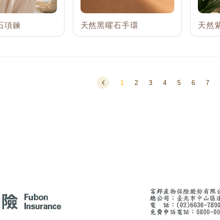
石項鍊
天然黑曜石手環
天然
1
2
3
4
5
6
7