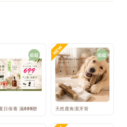
6夏日保養 滿699贈
天然鹿角潔牙骨
精品