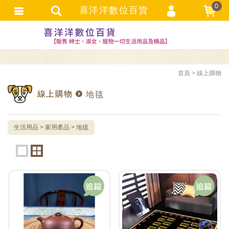
0
喜洋洋數位百貨
選購者登入
選購者註冊
忘記密碼
首頁
線上購物
訂單查詢
線上購物
地毯
追蹤清單
TRACK LISTING
生活用品
家用產品
地毯