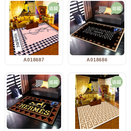
A018687
A018686